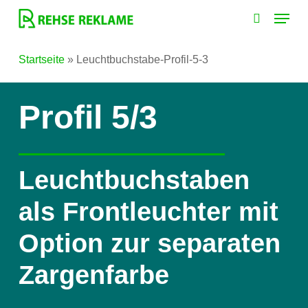
Skip
Menu
to
search
main
Startseite
»
Leuchtbuchstabe-Profil-5-3
content
Profil 5/3
Leuchtbuchstaben
als Frontleuchter mit
Option zur separaten
Zargenfarbe