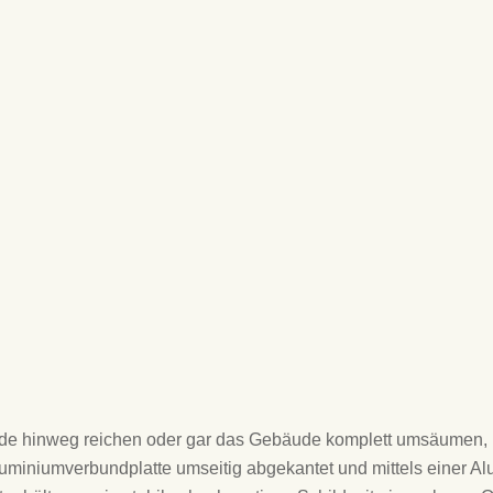
n zu den
Große freistehende Standschildanlage an
Stahlkonstruktion
at
Schildanlage an Unterkonstruktion mit
Digitaldruck
Standschildanlage als Einfahrtshinweis
Große Standschildanlage mit
Preisinformation zum Durchfahren
sade hinweg reichen oder gar das Gebäude komplett umsäumen,
uminiumverbundplatte umseitig abgekantet und mittels einer Al