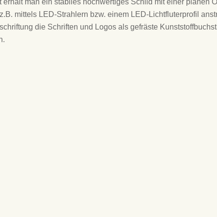
 erhält man ein stabiles hochwertiges Schild mit einer planen 
.B. mittels LED-Strahlern bzw. einem LED-Lichtfluterprofil ans
chriftung die Schriften und Logos als gefräste Kunststoffbuch
n.
LED-
Eingangsportal aus abgekanteter
Werbeblende
r
Fassadenverbelendung mit aufgesetzten
Fräsbuchstaben
das ganze
Werbeblende mit aufgesetztem LED-
chtfluter
Leuchtkasten