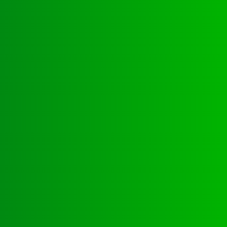
is_001
Standschild_angestrahlt_gross_03
Zweiseitige_Schildanlage_LED_angestrahlt
Leuchtbuchstaben_Werbeblende_angestrahlt_01
der_002
Standschild_Eingang_001
Standschild_beleuchtet_Einfahrt_02
Schildanlage_Dachmontage_01
Standschild_Wegeleitsystem_Waschanlage_01