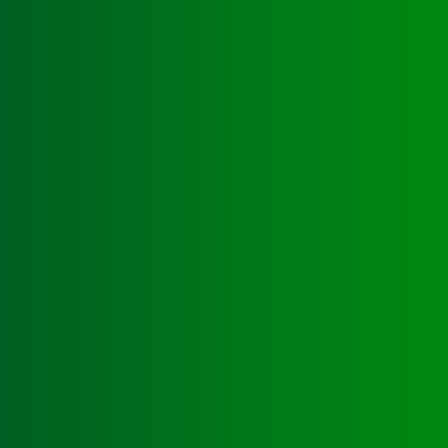
schild_unbeleuchtet_001
Standschild_Folienbeschriftung_Hinwe
schild_Schild_Eingang_001
Werbeblende_angestrahlt_LED_01
d_Grosswerbeanlage_01
Hallenbeschriftung_Zentrallager_Schil
pylon_Standschild_Waschstrasse_01
Werbeblende_angestrahlt_Fassade_01