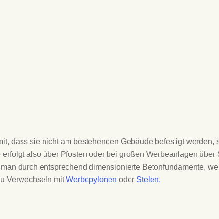
inen
Einfache Fassadenschildanlage
angestrahlt
trahlt
Schildanlage mit aufgesetztem Hund
beleuchtet durch LED-Lichtfluter
it, dass sie nicht am bestehenden Gebäude befestigt werden, s
erfolgt also über Pfosten oder bei großen Werbeanlagen über S
ht man durch entsprechend dimensionierte Betonfundamente, wel
 zu Verwechseln mit
Werbepylonen
oder
Stelen.