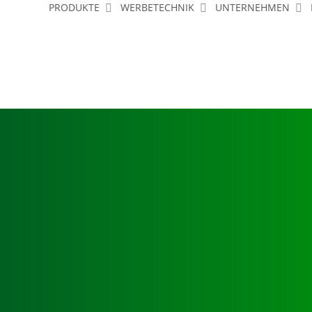
PRODUKTE
WERBETECHNIK
UNTERNEHMEN
 UND SCHILDANLA
r jedes erfolgreiche Unternehmen
m Alltag nicht mehr wegzudenken