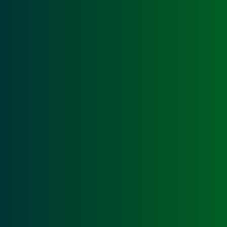
Digitaldruck_Schilder_angestrahlt_001
Stand
Standschild_angestrahlt_gross_02
Stand
Schild_Einfahrt_Waschstrasse_001
Schil
Lager_Werbeschilder_Halle_001
Werbe