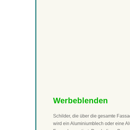
Standschildanlage mit Hinweise
AGB
Schildanlage im Plakatwandform
beleuchtet durch LED-Lichtfluter
Standschildanlage über Eck auf
Edelstahlkonstruktion
Werbeblenden
Schilder, die über die gesamte Fas
wird ein Aluminiumblech oder eine Al