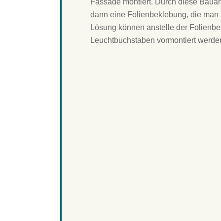
Fassade montiert. Durch diese Bauart
dann eine Folienbeklebung, die man z
Lösung können anstelle der Folienbes
Leuchtbuchstaben vormontiert werde
Werbeblende mit aufgesetztem 
Leuchtbuchstaben
Eingangsportal aus abgekantete
Werbeblende
Beschriftete Werbeblende über 
Gebäude beleuchtet durch LED-Li