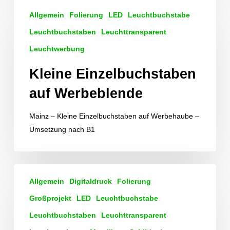
Kleine
Allgemein
Folierung
LED
Leuchtbuchstabe
Einzelbuchstaben
auf
Leuchtbuchstaben
Leuchttransparent
Werbeblende
Leuchtwerbung
Kleine Einzelbuchstaben
auf Werbeblende
Mainz – Kleine Einzelbuchstaben auf Werbehaube –
Umsetzung nach B1
Leuchtende
Allgemein
Digitaldruck
Folierung
Portalanlage
und
Großprojekt
LED
Leuchtbuchstabe
weitere
Leuchtbuchstaben
Leuchttransparent
Werbeanlagen