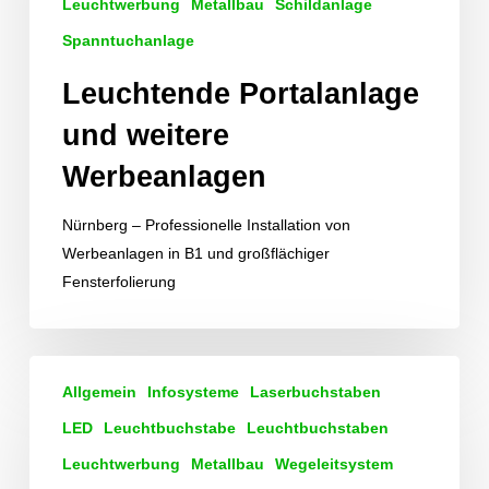
Leuchtwerbung
Metallbau
Schildanlage
Spanntuchanlage
Leuchtende Portalanlage
und weitere
Werbeanlagen
Nürnberg – Professionelle Installation von
Werbeanlagen in B1 und großflächiger
Fensterfolierung
Logos
Allgemein
Infosysteme
Laserbuchstaben
als
Rückleuchter
LED
Leuchtbuchstabe
Leuchtbuchstaben
kombiniert
Leuchtwerbung
Metallbau
Wegeleitsystem
mit