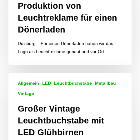
Produktion von
einen
Dönerladen
Leuchtreklame für einen
Dönerladen
Duisburg – Für einen Dönerladen haben wir das
Logo als Leuchtreklame gebaut und vor Ort…
Großer
Allgemein
LED
Leuchtbuchstabe
Metallbau
Vintage
Leuchtbuchstabe
Vintage
mit
Großer Vintage
LED
Glühbirnen
Leuchtbuchstabe mit
LED Glühbirnen