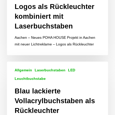
Logos als Rückleuchter
Laserbuchstaben
kombiniert mit
Laserbuchstaben
Aachen – Neues POHA HOUSE Projekt in Aachen
mit neuer Lichtreklame – Logos als Rückleuchter
Blau
Allgemein
Laserbuchstaben
LED
lackierte
Vollacrylbuchstaben
Leuchtbuchstabe
als
Blau lackierte
Rückleuchter
Vollacrylbuchstaben als
Rückleuchter