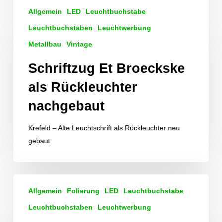
Schriftzug
Allgemein
LED
Leuchtbuchstabe
Et
Broeckske
Leuchtbuchstaben
Leuchtwerbung
als
Metallbau
Vintage
Rückleuchter
Schriftzug Et Broeckske
nachgebaut
als Rückleuchter
nachgebaut
Krefeld – Alte Leuchtschrift als Rückleuchter neu
gebaut
Produktion
Allgemein
Folierung
LED
Leuchtbuchstabe
von
Leuchtreklame
Leuchtbuchstaben
Leuchtwerbung
für