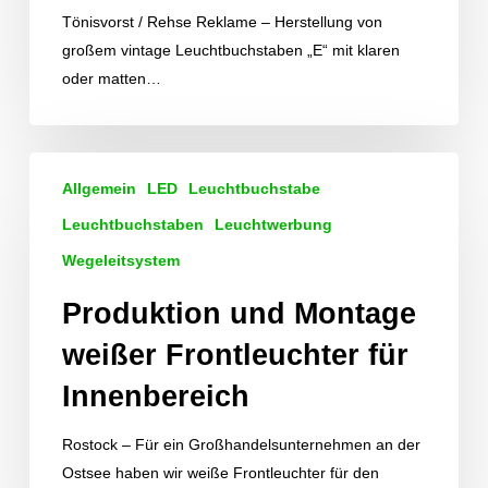
Tönisvorst / Rehse Reklame – Herstellung von
großem vintage Leuchtbuchstaben „E“ mit klaren
oder matten…
Produktion
Allgemein
LED
Leuchtbuchstabe
und
Montage
Leuchtbuchstaben
Leuchtwerbung
weißer
Wegeleitsystem
Frontleuchter
Produktion und Montage
für
Innenbereich
weißer Frontleuchter für
Innenbereich
Rostock – Für ein Großhandelsunternehmen an der
Ostsee haben wir weiße Frontleuchter für den