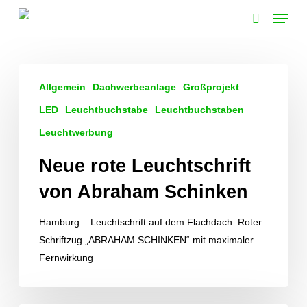
Skip
Menu
to
search
main
content
Neue
Allgemein
Dachwerbeanlage
Großprojekt
rote
Leuchtschrift
LED
Leuchtbuchstabe
Leuchtbuchstaben
von
Leuchtwerbung
Abraham
Neue rote Leuchtschrift
Schinken
von Abraham Schinken
Hamburg – Leuchtschrift auf dem Flachdach: Roter
Schriftzug „ABRAHAM SCHINKEN“ mit maximaler
Fernwirkung