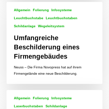
Umfangreiche
Allgemein
Folierung
Infosysteme
Beschilderung
eines
Leuchtbuchstabe
Leuchtbuchstaben
Firmengebäudes
Schildanlage
Wegeleitsystem
Umfangreiche
Beschilderung eines
Firmengebäudes
Neuss – Die Firma Novopress hat auf ihrem
Firmengelände eine neue Beschilderung.
Hinweisschilder
Allgemein
Folierung
Infosysteme
und
Etagennummerierung
Laserbuchstaben
Schildanlage