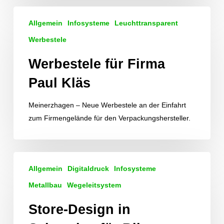
Werbestele
Allgemein
Infosysteme
Leuchttransparent
für
Firma
Werbestele
Paul
Werbestele für Firma
Kläs
Paul Kläs
Meinerzhagen – Neue Werbestele an der Einfahrt
zum Firmengelände für den Verpackungshersteller.
Store-
Allgemein
Digitaldruck
Infosysteme
Design
in
Metallbau
Wegeleitsystem
Schweden
Store-Design in
für
Bikester