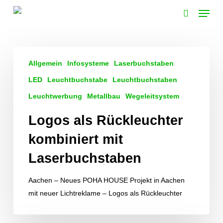
Skip
Menu
to
search
main
content
Logos
Allgemein
Infosysteme
Laserbuchstaben
als
Rückleuchter
LED
Leuchtbuchstabe
Leuchtbuchstaben
kombiniert
Leuchtwerbung
Metallbau
Wegeleitsystem
mit
Logos als Rückleuchter
Laserbuchstaben
kombiniert mit
Laserbuchstaben
Aachen – Neues POHA HOUSE Projekt in Aachen
mit neuer Lichtreklame – Logos als Rückleuchter