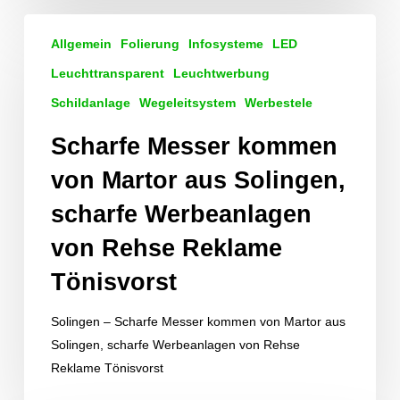
Scharfe
Allgemein
Folierung
Infosysteme
LED
Messer
kommen
Leuchttransparent
Leuchtwerbung
von
Schildanlage
Wegeleitsystem
Werbestele
Martor
Scharfe Messer kommen
aus
Solingen,
von Martor aus Solingen,
scharfe
scharfe Werbeanlagen
Werbeanlagen
von
von Rehse Reklame
Rehse
Tönisvorst
Reklame
Tönisvorst
Solingen – Scharfe Messer kommen von Martor aus
Solingen, scharfe Werbeanlagen von Rehse
Reklame Tönisvorst