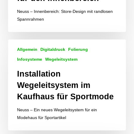
den
Innenbereich
Neuss – Innenbereich: Store-Design mit randlosen
Spannrahmen
Installation
Allgemein
Digitaldruck
Folierung
Wegeleitsystem
im
Infosysteme
Wegeleitsystem
Kaufhaus
Installation
für
Sportmode
Wegeleitsystem im
Kaufhaus für Sportmode
Neuss – Ein neues Wegeleitsystem für ein
Modehaus für Sportartikel