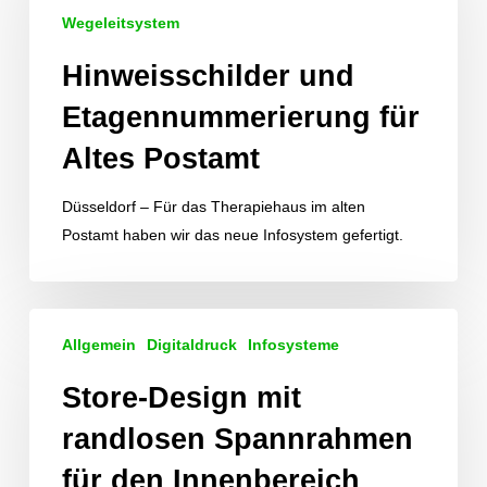
für
Wegeleitsystem
Altes
Hinweisschilder und
Postamt
Etagennummerierung für
Altes Postamt
Düsseldorf – Für das Therapiehaus im alten
Postamt haben wir das neue Infosystem gefertigt.
Store-
Allgemein
Digitaldruck
Infosysteme
Design
mit
Store-Design mit
randlosen
randlosen Spannrahmen
Spannrahmen
für
für den Innenbereich