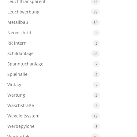
Leuchttransparent
35
Leuchtwerbung
79
Metallbau
54
Neonschrift
3
RR intern
5
Schildanlage
26
Spanntuchanlage
7
Spielhalle
2
Vintage
7
Wartung
3
Waschstraße
5
Wegeleitsystem
12
Werbepylone
8
Werbestele
19