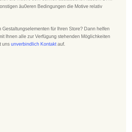
onstigen äu0eren Bedingungen die Motive relativ
en Gestaltungselementen für Ihren Store? Dann helfen
 mit Ihnen alle zur Verfügung stehenden Möglichkeiten
t uns
unverbindlich Kontakt
auf.
Worte:
rahmenlos_textilbanner_indoor_4Meter
rahmenlos_textilspanntuch_innen_4x2Meter
rahmenlosers_kederrahmen_indoor_4Meter