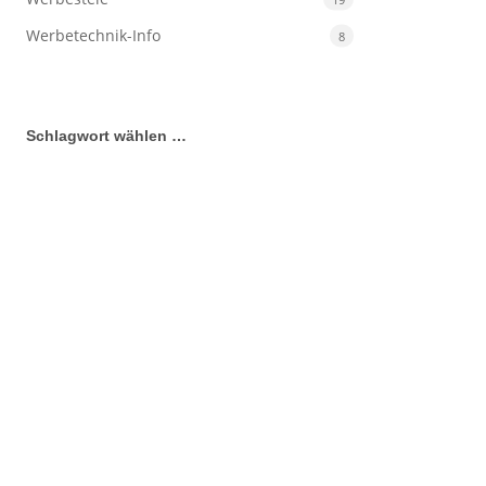
Werbetechnik-Info
8
Schlagwort wählen …
3D Buchstaben
Acrylglasbuchstaben
Ausbildung
Ausbildungsstelle
Ausstecker
Autobeklebung
Autobeschriftung
Banner
Buchstabenbau
CNC-Fräse
Day&Night
Deko
Digitaldruck
DigitalSignage