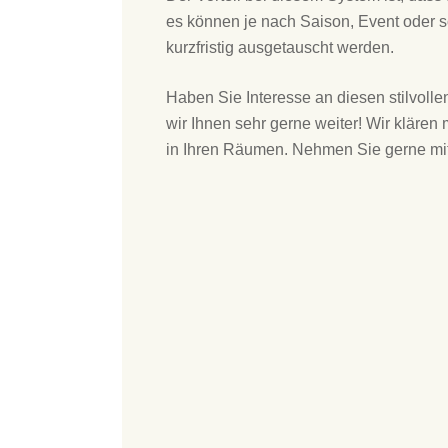
es können je nach Saison, Event oder s
kurzfristig ausgetauscht werden.
Haben Sie Interesse an diesen stilvoll
wir Ihnen sehr gerne weiter! Wir klären
in Ihren Räumen. Nehmen Sie gerne mi
Bilder sagen mehr als 
kederrahmensystem_indoor_4x2Meter
kederrahmensysteme_indoorbereiche
spannrahmen_textiltuch_innen_4x2Meter