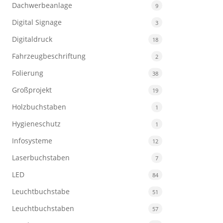
Dachwerbeanlage
9
Digital Signage
3
Digitaldruck
18
Fahrzeugbeschriftung
2
Folierung
38
Großprojekt
19
Holzbuchstaben
1
Hygieneschutz
1
Infosysteme
12
Laserbuchstaben
7
LED
84
Leuchtbuchstabe
51
Leuchtbuchstaben
57