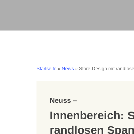
Startseite
»
News
»
Store-Design mit randlos
Neuss –
Innenbereich: 
randlosen Spa