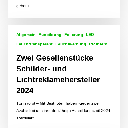
gebaut
Zwei
Allgemein
Ausbildung
Folierung
LED
Gesellenstücke
Schilder-
Leuchttransparent
Leuchtwerbung
RR intern
und
Zwei Gesellenstücke
Lichtreklamehersteller
2024
Schilder- und
Lichtreklamehersteller
2024
Tönisvorst – Mit Bestnoten haben wieder zwei
Azubis bei uns ihre dreijährige Ausbildungszeit 2024
absolviert.