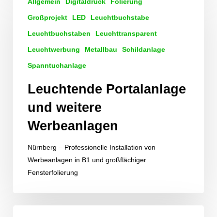
Allgemein
Digitaldruck
Folierung
Portalanlage
und
Großprojekt
LED
Leuchtbuchstabe
weitere
Leuchtbuchstaben
Leuchttransparent
Werbeanlagen
Leuchtwerbung
Metallbau
Schildanlage
Spanntuchanlage
Leuchtende Portalanlage
und weitere
Werbeanlagen
Nürnberg – Professionelle Installation von
Werbeanlagen in B1 und großflächiger
Fensterfolierung
Blau