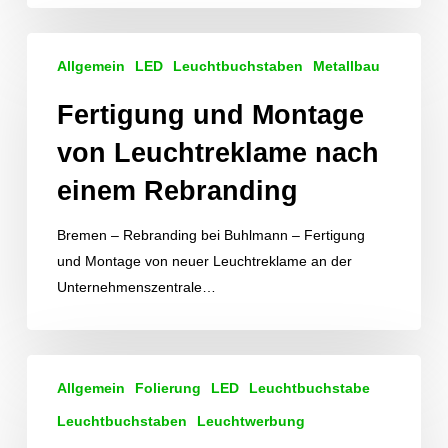
Fertigung
Allgemein
LED
Leuchtbuchstaben
Metallbau
und
Montage
Fertigung und Montage
von
von Leuchtreklame nach
Leuchtreklame
nach
einem Rebranding
einem
Rebranding
Bremen – Rebranding bei Buhlmann – Fertigung
und Montage von neuer Leuchtreklame an der
Unternehmenszentrale…
Produktion
Allgemein
Folierung
LED
Leuchtbuchstabe
von
Leuchtreklame
Leuchtbuchstaben
Leuchtwerbung
für