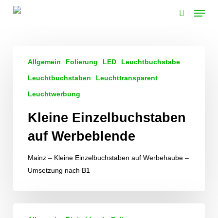
Skip
Menu
to
search
main
content
Kleine
Allgemein
Folierung
LED
Leuchtbuchstabe
Einzelbuchstaben
auf
Leuchtbuchstaben
Leuchttransparent
Werbeblende
Leuchtwerbung
Kleine Einzelbuchstaben
auf Werbeblende
Mainz – Kleine Einzelbuchstaben auf Werbehaube –
Umsetzung nach B1
Leuchtende