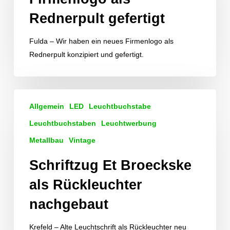
Rednerpult gefertigt
Fulda – Wir haben ein neues Firmenlogo als
Rednerpult konzipiert und gefertigt.
Schriftzug
Allgemein
LED
Leuchtbuchstabe
Et
Broeckske
Leuchtbuchstaben
Leuchtwerbung
als
Metallbau
Vintage
Rückleuchter
Schriftzug Et Broeckske
nachgebaut
als Rückleuchter
nachgebaut
Krefeld – Alte Leuchtschrift als Rückleuchter neu