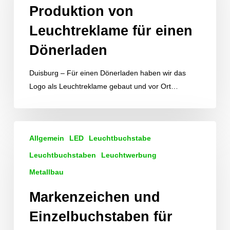
Produktion von
einen
Dönerladen
Leuchtreklame für einen
Dönerladen
Duisburg – Für einen Dönerladen haben wir das
Logo als Leuchtreklame gebaut und vor Ort…
Markenzeichen
Allgemein
LED
Leuchtbuchstabe
und
Einzelbuchstaben
Leuchtbuchstaben
Leuchtwerbung
für
Metallbau
Werkstatt
Markenzeichen und
Einzelbuchstaben für