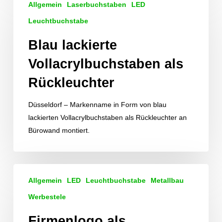
Allgemein
Laserbuchstaben
LED
lackierte
Vollacrylbuchstaben
Leuchtbuchstabe
als
Blau lackierte
Rückleuchter
Vollacrylbuchstaben als
Rückleuchter
Düsseldorf – Markenname in Form von blau
lackierten Vollacrylbuchstaben als Rückleuchter an
Bürowand montiert.
Firmenlogo
Allgemein
LED
Leuchtbuchstabe
Metallbau
als
Rednerpult
Werbestele
gefertigt
Firmenlogo als