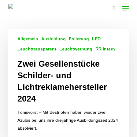
Skip
Menu
to
search
main
content
Zwei
Allgemein
Ausbildung
Folierung
LED
Gesellenstücke
Schilder-
Leuchttransparent
Leuchtwerbung
RR intern
und
Zwei Gesellenstücke
Lichtreklamehersteller
2024
Schilder- und
Lichtreklamehersteller
2024
Tönisvorst – Mit Bestnoten haben wieder zwei
Azubis bei uns ihre dreijährige Ausbildungszeit 2024
absolviert.