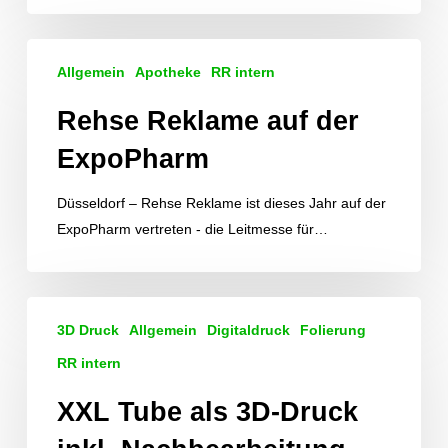
Rehse
Allgemein
Apotheke
RR intern
Reklame
auf
Rehse Reklame auf der
der
ExpoPharm
ExpoPharm
Düsseldorf – Rehse Reklame ist dieses Jahr auf der
ExpoPharm vertreten - die Leitmesse für…
XXL
3D Druck
Allgemein
Digitaldruck
Folierung
Tube
als
RR intern
3D-
XXL Tube als 3D-Druck
Druck
inkl.