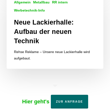
Allgemein
Metallbau
RR intern
Lackierhalle:
Aufbau
Werbetechnik-Info
der
Neue Lackierhalle:
neuen
Technik
Aufbau der neuen
Technik
Rehse Reklame – Unsere neue Lackierhalle wird
aufgebaut.
Hier geht's
ZUR ANFRAGE