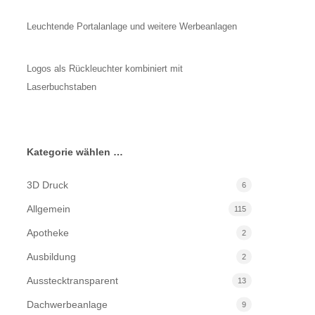
Leuchtende Portalanlage und weitere Werbeanlagen
Logos als Rückleuchter kombiniert mit
Laserbuchstaben
Kategorie wählen …
3D Druck
6
Allgemein
115
Apotheke
2
Ausbildung
2
Ausstecktransparent
13
Dachwerbeanlage
9