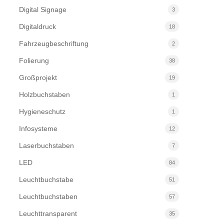
Digital Signage
3
Digitaldruck
18
Fahrzeugbeschriftung
2
Folierung
38
Großprojekt
19
Holzbuchstaben
1
Hygieneschutz
1
Infosysteme
12
Laserbuchstaben
7
LED
84
Leuchtbuchstabe
51
Leuchtbuchstaben
57
Leuchttransparent
35