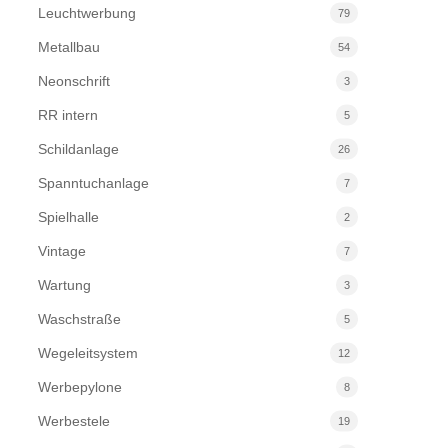
Leuchtwerbung
79
Metallbau
54
Neonschrift
3
RR intern
5
Schildanlage
26
Spanntuchanlage
7
Spielhalle
2
Vintage
7
Wartung
3
Waschstraße
5
Wegeleitsystem
12
Werbepylone
8
Werbestele
19