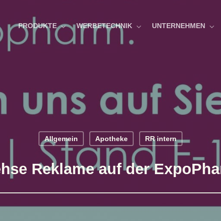
PRODUKTE
WERBETECHNIK
UNTERNEHMEN
Allgemein
Apotheke
RR intern
hse Reklame auf der ExpoPh