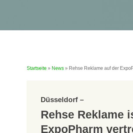
Startseite
»
News
»
Rehse Reklame auf der Expo
Düsseldorf –
Rehse Reklame is
Hit enter to search or ESC to close
ExpoPharm vertre