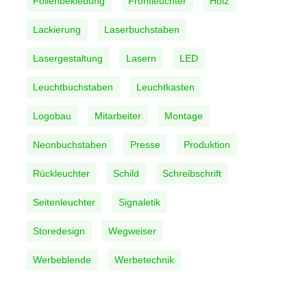
Folienbeklebung
Frontleuchter
Holz
Lackierung
Laserbuchstaben
Lasergestaltung
Lasern
LED
Leuchtbuchstaben
Leuchtkasten
Logobau
Mitarbeiter
Montage
Neonbuchstaben
Presse
Produktion
Rückleuchter
Schild
Schreibschrift
Seitenleuchter
Signaletik
Storedesign
Wegweiser
Werbeblende
Werbetechnik