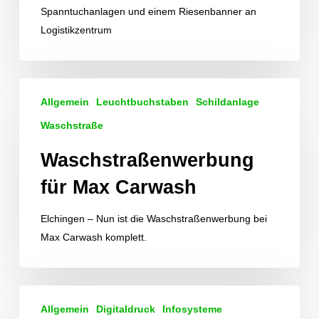
Spanntuchanlagen und einem Riesenbanner an
Logistikzentrum
Waschstraßenwerbung
Allgemein
Leuchtbuchstaben
Schildanlage
für
Max
Waschstraße
Carwash
Waschstraßenwerbung
für Max Carwash
Elchingen – Nun ist die Waschstraßenwerbung bei
Max Carwash komplett.
Store-
Allgemein
Digitaldruck
Infosysteme
Design