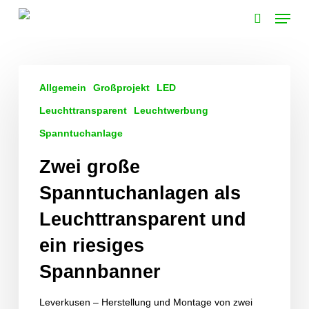
Skip
Menu
to
search
main
content
Zwei
Allgemein
Großprojekt
LED
große
Spanntuchanlagen
Leuchttransparent
Leuchtwerbung
als
Spanntuchanlage
Leuchttransparent
Zwei große
und
ein
Spanntuchanlagen als
riesiges
Leuchttransparent und
Spannbanner
ein riesiges
Spannbanner
Leverkusen – Herstellung und Montage von zwei