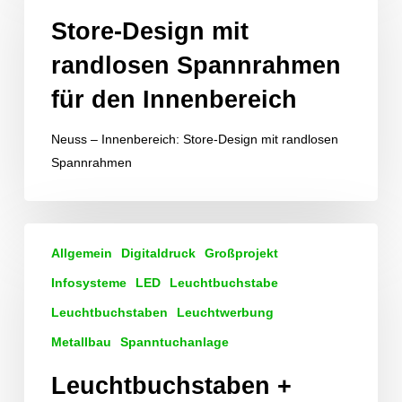
mit
Store-Design mit
randlosen
randlosen Spannrahmen
Spannrahmen
für
für den Innenbereich
den
Innenbereich
Neuss – Innenbereich: Store-Design mit randlosen
Spannrahmen
Leuchtbuchstaben
Allgemein
Digitaldruck
Großprojekt
+
Liftsysteme
Infosysteme
LED
Leuchtbuchstabe
für
Leuchtbuchstaben
Leuchtwerbung
ein
Metallbau
Spanntuchanlage
Fahrradfachgeschäft
Leuchtbuchstaben +