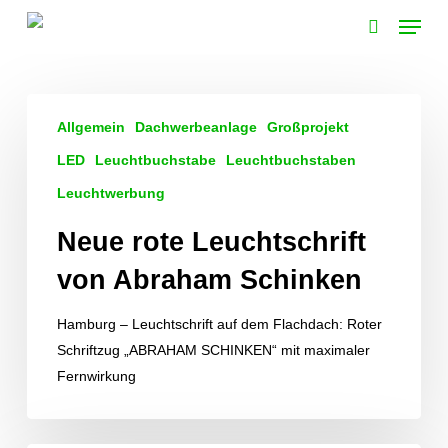
Skip
Menu
to
search
main
content
Neue
Allgemein
Dachwerbeanlage
Großprojekt
rote
Leuchtschrift
LED
Leuchtbuchstabe
Leuchtbuchstaben
von
Leuchtwerbung
Abraham
Neue rote Leuchtschrift
Schinken
von Abraham Schinken
Hamburg – Leuchtschrift auf dem Flachdach: Roter
Schriftzug „ABRAHAM SCHINKEN“ mit maximaler
Fernwirkung