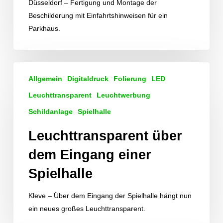
Düsseldorf – Fertigung und Montage der
Beschilderung mit Einfahrtshinweisen für ein
Parkhaus.
Leuchttransparent
Allgemein
Digitaldruck
Folierung
LED
über
dem
Leuchttransparent
Leuchtwerbung
Eingang
Schildanlage
Spielhalle
einer
Leuchttransparent über
Spielhalle
dem Eingang einer
Spielhalle
Kleve – Über dem Eingang der Spielhalle hängt nun
ein neues großes Leuchttransparent.