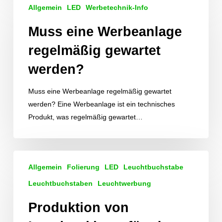
Allgemein
LED
Werbetechnik-Info
eine
Werbeanlage
Muss eine Werbeanlage
regelmäßig
regelmäßig gewartet
gewartet
werden?
werden?
Muss eine Werbeanlage regelmäßig gewartet
werden? Eine Werbeanlage ist ein technisches
Produkt, was regelmäßig gewartet…
Produktion
Allgemein
Folierung
LED
Leuchtbuchstabe
von
Leuchtreklame
Leuchtbuchstaben
Leuchtwerbung
für
Produktion von
einen
Dönerladen