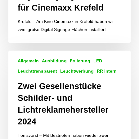
Krefeld
für Cinemaxx Krefeld
Krefeld – Am Kino Cinemaxx in Krefeld haben wir
zwei große Digital Signage Flächen installiert.
Zwei
Allgemein
Ausbildung
Folierung
LED
Gesellenstücke
Schilder-
Leuchttransparent
Leuchtwerbung
RR intern
und
Zwei Gesellenstücke
Lichtreklamehersteller
2024
Schilder- und
Lichtreklamehersteller
2024
Tönisvorst – Mit Bestnoten haben wieder zwei