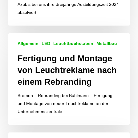
Azubis bei uns ihre dreijährige Ausbildungszeit 2024
absolviert.
Fertigung
Allgemein
LED
Leuchtbuchstaben
Metallbau
und
Montage
Fertigung und Montage
von
von Leuchtreklame nach
Leuchtreklame
nach
einem Rebranding
einem
Rebranding
Bremen – Rebranding bei Buhlmann – Fertigung
und Montage von neuer Leuchtreklame an der
Unternehmenszentrale…
Muss