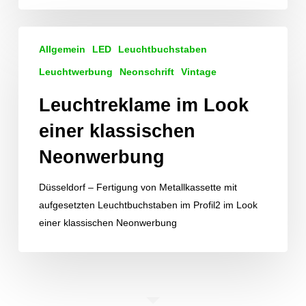
Leuchtreklame
Allgemein
LED
Leuchtbuchstaben
im
Look
Leuchtwerbung
Neonschrift
Vintage
einer
Leuchtreklame im Look
klassischen
Neonwerbung
einer klassischen
Neonwerbung
Düsseldorf – Fertigung von Metallkassette mit
aufgesetzten Leuchtbuchstaben im Profil2 im Look
einer klassischen Neonwerbung