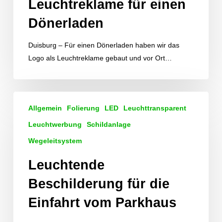
Leuchtreklame für einen
Dönerladen
Duisburg – Für einen Dönerladen haben wir das
Logo als Leuchtreklame gebaut und vor Ort…
Leuchtende
Allgemein
Folierung
LED
Leuchttransparent
Beschilderung
für
Leuchtwerbung
Schildanlage
die
Wegeleitsystem
Einfahrt
Leuchtende
vom
Parkhaus
Beschilderung für die
Einfahrt vom Parkhaus