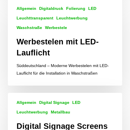
Werbestelen
Allgemein
Digitaldruck
Folierung
LED
mit
LED-
Leuchttransparent
Leuchtwerbung
Lauflicht
Waschstraße
Werbestele
Werbestelen mit LED-
Lauflicht
Süddeutschland – Moderne Werbestelen mit LED-
Lauflicht für die Installation in Waschstraßen
Digital
Allgemein
Digital Signage
LED
Signage
Screens
Leuchtwerbung
Metallbau
für
Digital Signage Screens
Cinemaxx