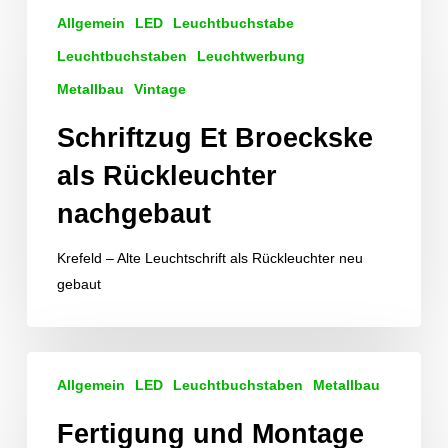
Schriftzug
Allgemein
LED
Leuchtbuchstabe
Et
Broeckske
Leuchtbuchstaben
Leuchtwerbung
als
Metallbau
Vintage
Rückleuchter
Schriftzug Et Broeckske
nachgebaut
als Rückleuchter
nachgebaut
Krefeld – Alte Leuchtschrift als Rückleuchter neu
gebaut
Fertigung
Allgemein
LED
Leuchtbuchstaben
Metallbau
und
Montage
Fertigung und Montage
von