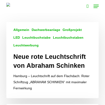
Skip
Menu
to
search
main
content
Neue
Allgemein
Dachwerbeanlage
Großprojekt
rote
Leuchtschrift
LED
Leuchtbuchstabe
Leuchtbuchstaben
von
Leuchtwerbung
Abraham
Neue rote Leuchtschrift
Schinken
von Abraham Schinken
Hamburg – Leuchtschrift auf dem Flachdach: Roter
Schriftzug „ABRAHAM SCHINKEN“ mit maximaler
Fernwirkung