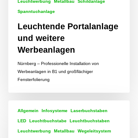
Leuchtwerbung
Metallbau
Schildanlage
Spanntuchanlage
Leuchtende Portalanlage
und weitere
Werbeanlagen
Nürnberg – Professionelle Installation von
Werbeanlagen in B1 und großflächiger
Fensterfolierung
Logos
Allgemein
Infosysteme
Laserbuchstaben
als
Rückleuchter
LED
Leuchtbuchstabe
Leuchtbuchstaben
kombiniert
Leuchtwerbung
Metallbau
Wegeleitsystem
mit