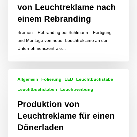
von Leuchtreklame nach
Leuchtreklame
nach
einem Rebranding
einem
Rebranding
Bremen – Rebranding bei Buhlmann – Fertigung
und Montage von neuer Leuchtreklame an der
Unternehmenszentrale…
Produktion
Allgemein
Folierung
LED
Leuchtbuchstabe
von
Leuchtreklame
Leuchtbuchstaben
Leuchtwerbung
für
Produktion von
einen
Dönerladen
Leuchtreklame für einen
Dönerladen