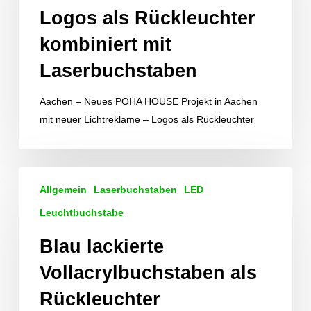
Logos als Rückleuchter
Laserbuchstaben
kombiniert mit
Laserbuchstaben
Aachen – Neues POHA HOUSE Projekt in Aachen
mit neuer Lichtreklame – Logos als Rückleuchter
Blau
Allgemein
Laserbuchstaben
LED
lackierte
Vollacrylbuchstaben
Leuchtbuchstabe
als
Blau lackierte
Rückleuchter
Vollacrylbuchstaben als
Rückleuchter