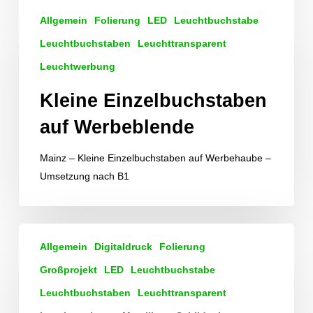
Kleine
Allgemein
Folierung
LED
Leuchtbuchstabe
Einzelbuchstaben
auf
Leuchtbuchstaben
Leuchttransparent
Werbeblende
Leuchtwerbung
Kleine Einzelbuchstaben
auf Werbeblende
Mainz – Kleine Einzelbuchstaben auf Werbehaube –
Umsetzung nach B1
Leuchtende
Allgemein
Digitaldruck
Folierung
Portalanlage
und
Großprojekt
LED
Leuchtbuchstabe
weitere
Leuchtbuchstaben
Leuchttransparent
Werbeanlagen