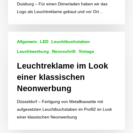
Duisburg – Für einen Dönerladen haben wir das
Logo als Leuchtreklame gebaut und vor Ort…
Leuchtreklame
Allgemein
LED
Leuchtbuchstaben
im
Look
Leuchtwerbung
Neonschrift
Vintage
einer
Leuchtreklame im Look
klassischen
Neonwerbung
einer klassischen
Neonwerbung
Düsseldorf – Fertigung von Metallkassette mit
aufgesetzten Leuchtbuchstaben im Profil2 im Look
einer klassischen Neonwerbung