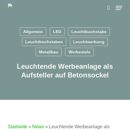
Skip
Menu
to
search
main
content
Allgemein
LED
Leuchtbuchstabe
Leuchtbuchstaben
Leuchtwerbung
Metallbau
Werbestele
Leuchtende Werbeanlage als
Aufsteller auf Betonsockel
Startseite
»
News
»
Leuchtende Werbeanlage als