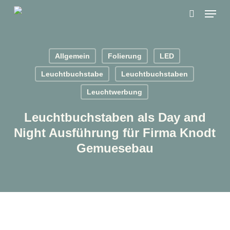
Skip
Menu
to
search
main
content
Allgemein
Folierung
LED
Leuchtbuchstabe
Leuchtbuchstaben
Leuchtwerbung
Leuchtbuchstaben als Day and
Night Ausführung für Firma Knodt
Gemuesebau