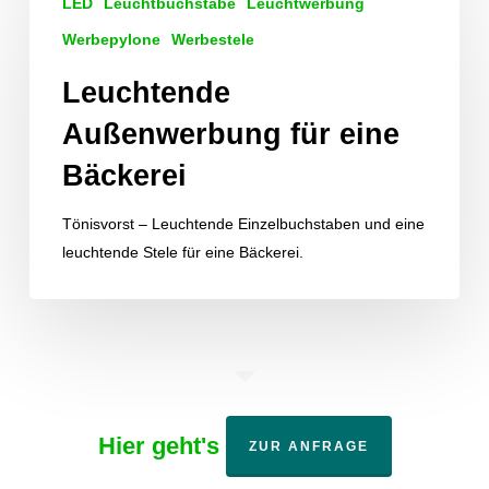
LED
Leuchtbuchstabe
Leuchtwerbung
Außenwerbung
für
Werbepylone
Werbestele
eine
Leuchtende
Bäckerei
Außenwerbung für eine
Bäckerei
Tönisvorst – Leuchtende Einzelbuchstaben und eine
leuchtende Stele für eine Bäckerei.
Hier geht's
ZUR ANFRAGE