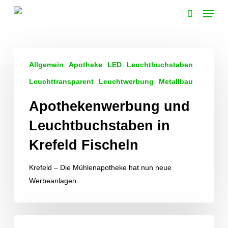
Skip
Menu
to
search
main
content
Apothekenwerbung
Allgemein
Apotheke
LED
Leuchtbuchstaben
und
Leuchtbuchstaben
Leuchttransparent
Leuchtwerbung
Metallbau
in
Apothekenwerbung und
Krefeld
Fischeln
Leuchtbuchstaben in
Krefeld Fischeln
Krefeld – Die Mühlenapotheke hat nun neue
Werbeanlagen.
Leuchtwerbung