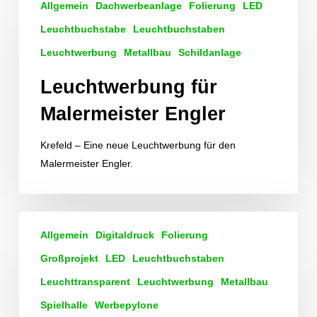
Allgemein
Dachwerbeanlage
Folierung
LED
für
Malermeister
Leuchtbuchstabe
Leuchtbuchstaben
Engler
Leuchtwerbung
Metallbau
Schildanlage
Leuchtwerbung für
Malermeister Engler
Krefeld – Eine neue Leuchtwerbung für den
Malermeister Engler.
Vegas
Allgemein
Digitaldruck
Folierung
World
strahlt
Großprojekt
LED
Leuchtbuchstaben
durch
Leuchttransparent
Leuchtwerbung
Metallbau
neue
Spielhalle
Werbepylone
Lichtwerbung