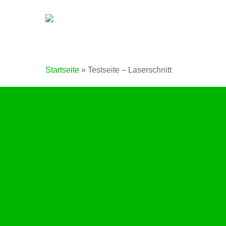
Skip
to
main
content
Startseite
»
Testseite – Laserschnitt