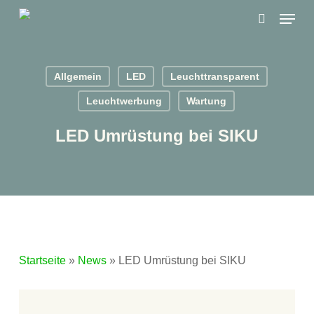
Skip
Menu
to
search
main
content
Allgemein
LED
Leuchttransparent
Leuchtwerbung
Wartung
LED Umrüstung bei SIKU
Startseite
»
News
»
LED Umrüstung bei SIKU