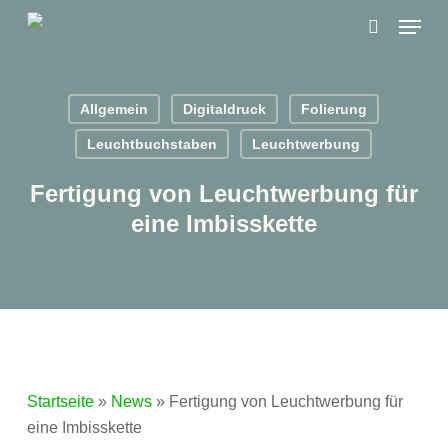
Skip
Menu
to
search
main
content
Allgemein
Digitaldruck
Folierung
Leuchtbuchstaben
Leuchtwerbung
Fertigung von Leuchtwerbung für
eine Imbisskette
Startseite
»
News
»
Fertigung von Leuchtwerbung für
eine Imbisskette